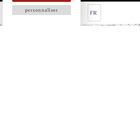
personnaliser
FR
SAVEURS BRETONNES
REVISITÉES
DU DÉJEUNER AU DÎNER
Découvrez les classiques revisités de notre
Bistrot. Au menu, des recettes traditionnelles
élaborées avec les meilleurs produits de
Bretagne : poisson du moment, huîtres,
homard ou viandes sélectionnées avec soin.