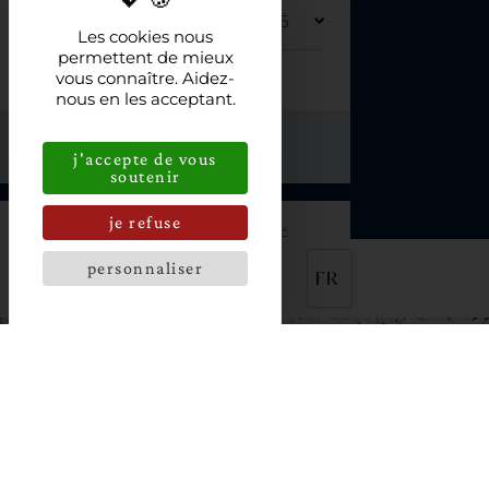
DÉPART
Les cookies nous
permettent de mieux
vous connaître. Aidez-
POUR
nous en les acceptant.
j'accepte de vous
soutenir
je refuse
PAS DE DISPONIBILITÉ
personnaliser
FR
L’HOSTELLERIE DE LA
POINTE SAINT MATHIEU
HÔTEL SPA 4* DANS LE FINISTÈRE