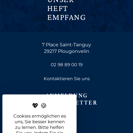
HEFT
EMPFANG
7 Place Saint-Tanguy
29217 Plougonvelin
02 98 89 00 19
Kontaktieren Sie uns
ANMELDUNG
ZUM NEWSLETTER
Cookies ermöglichen es
uns, Sie besser kennen
zu lernen. Bitte helfen
Sie uns, indem Sie sie