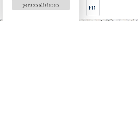
personalisieren
FR
WAS KANN MAN IN DER
BRETAGNE
UNTERNEHMEN?
UNGEWÖHNLICHE AKTIVITÄTEN BRETAGNE
Zwischen Land und Meer präsentiert sich das Finistère
dem Besucher wie ein gigantischer Abenteuerpark.
Ob Outdoor-Aktivität, Familienaktivität oder
ungewöhnliche Aktivität - die Bretagne bietet
zahlreiche Möglichkeiten.