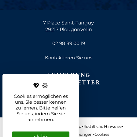
7 Place Saint-Tanguy
29217 Plougonvelin
02 98 89 00 19
Kontaktieren Sie uns
ANMELDUNG
ZUM NEWSLETTER
Cookies ermöglichen es
uns, Sie besser kennen
zu lernen. Bitte helfen
Sie uns, indem Sie sie
annehmen.
Fotogalerie
Rekrutierung
Sitemap
Rechtliche Hinweise
Unsere Stornierungsbedingungen
Cookies
ich bin