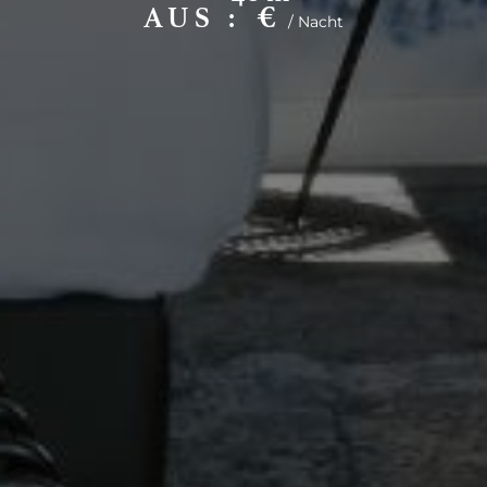
€
AUS :
/
Nacht