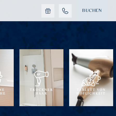
BUCHEN
NE
TROCKNER
TABLETT VON
CHE
HAAR
HÖFLICHKEIT