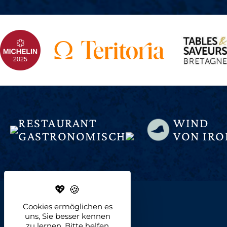
RESTAURANT
WIND
GASTRONOMISCH
VON IRO
Cookies ermöglichen es
uns, Sie besser kennen
zu lernen. Bitte helfen